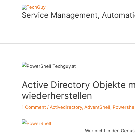
Skip
to
Service Management, Automatio
content
Active Directory Objekte m
wiederherstellen
1 Comment
/
Activedirectory
,
AdventShell
,
Powershel
Wer nicht in den Genuss