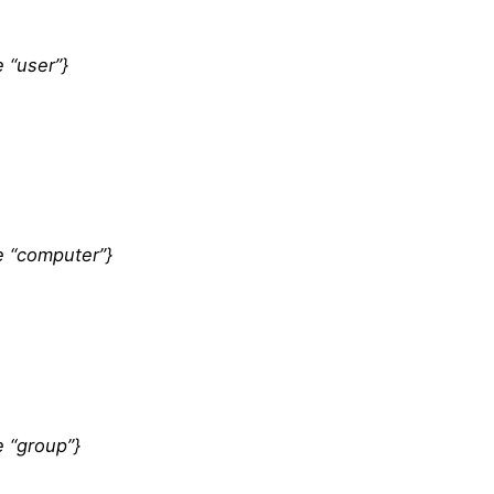
e “user”}
e “computer”}
e “group”}