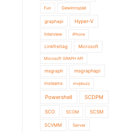
Gewinnspiel
Fun
Hyper-V
graphapi
Interview
iPhone
Linkfreitag
Microsoft
Microsoft GRAPH API
msgraph
msgraphapi
msteams
mvpbuzz
Powershell
SCDPM
SCO
SCSM
SCOM
SCVMM
Server