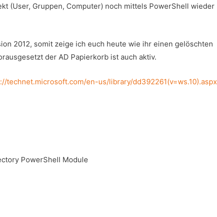
jekt (User, Gruppen, Computer) noch mittels PowerShell wieder
sion 2012, somit zeige ich euch heute wie ihr einen gelöschten
orausgesetzt der AD Papierkorb ist auch aktiv.
p://technet.microsoft.com/en-us/library/dd392261(v=ws.10).aspx
rectory PowerShell Module