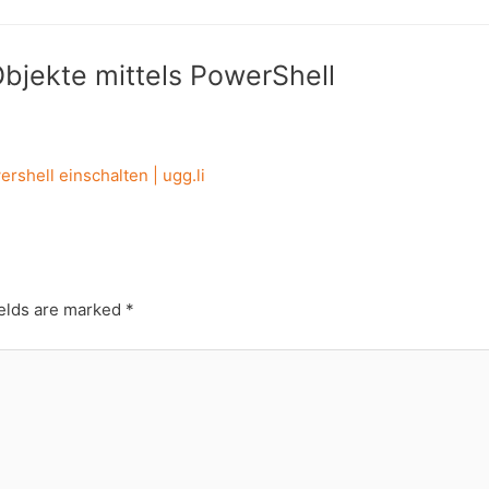
Objekte mittels PowerShell
rshell einschalten | ugg.li
ields are marked
*