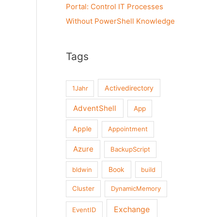
Portal: Control IT Processes
Without PowerShell Knowledge
Tags
Activedirectory
1Jahr
AdventShell
App
Apple
Appointment
Azure
BackupScript
Book
bldwin
build
Cluster
DynamicMemory
Exchange
EventID