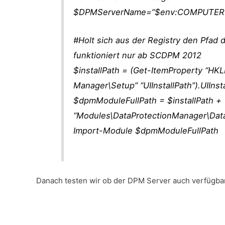
$DPMServerName=”$env:COMPUTE
#Holt sich aus der Registry den Pfad 
funktioniert nur ab SCDPM 2012
$installPath = (Get-ItemProperty “H
Manager\Setup” “UIInstallPath”).UIInst
$dpmModuleFullPath = $installPath +
“Modules\DataProtectionManager\Dat
Import-Module $dpmModuleFullPath
Danach testen wir ob der DPM Server auch verfügbar is