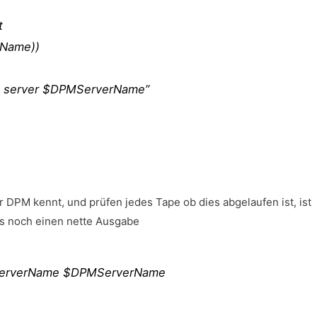
t
rName))
PM server $DPMServerName”
er DPM kennt, und prüfen jedes Tape ob dies abgelaufen ist, ist
bt’s noch einen nette Ausgabe
MServerName $DPMServerName