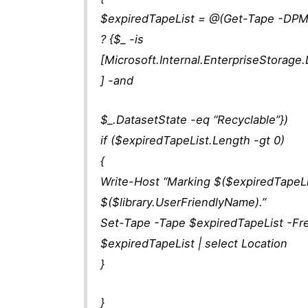
$expiredTapeList = @(Get-Tape -DPMLi
? {$_ -is
[Microsoft.Internal.EnterpriseStorag
] -and
$_.DatasetState -eq “Recyclable”})
if ($expiredTapeList.Length -gt 0)
{
Write-Host “Marking $($expiredTapeLis
$($library.UserFriendlyName).”
Set-Tape -Tape $expiredTapeList -Fr
$expiredTapeList | select Location
}
}