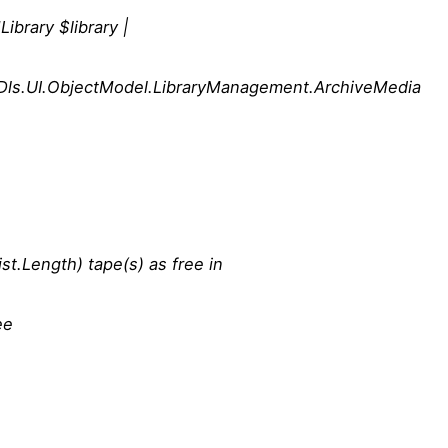
brary $library |
e.Dls.UI.ObjectModel.LibraryManagement.ArchiveMedia
t.Length) tape(s) as free in
ee