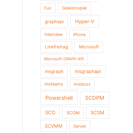
Gewinnspiel
Fun
Hyper-V
graphapi
Interview
iPhone
Linkfreitag
Microsoft
Microsoft GRAPH API
msgraph
msgraphapi
msteams
mvpbuzz
Powershell
SCDPM
SCO
SCSM
SCOM
SCVMM
Server