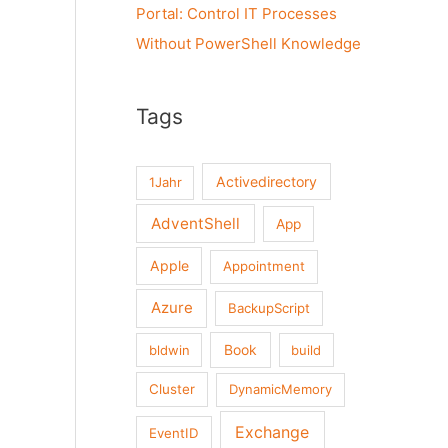
Portal: Control IT Processes
Without PowerShell Knowledge
Tags
Activedirectory
1Jahr
AdventShell
App
Apple
Appointment
Azure
BackupScript
Book
bldwin
build
Cluster
DynamicMemory
Exchange
EventID