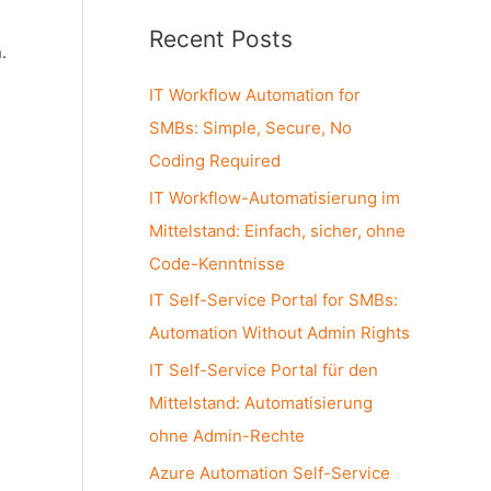
a
Recent Posts
r
.
c
IT Workflow Automation for
h
SMBs: Simple, Secure, No
f
Coding Required
o
IT Workflow-Automatisierung im
r
Mittelstand: Einfach, sicher, ohne
:
Code-Kenntnisse
IT Self-Service Portal for SMBs:
Automation Without Admin Rights
IT Self-Service Portal für den
Mittelstand: Automatisierung
ohne Admin-Rechte
Azure Automation Self-Service