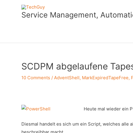
Skip
to
Service Management, Automatio
content
SCDPM abgelaufene Tapes 
10 Comments
/
AdventShell
,
MarkExpiredTapeFree
,
Heute mal wieder ein 
Diesmal handelt es sich um ein Script, welches alle 
beschreibbar macht.