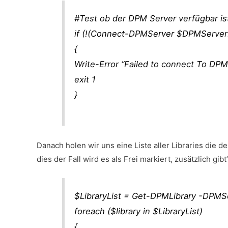
#Test ob der DPM Server verfügbar is
if (!(Connect-DPMServer $DPMServe
{
Write-Error “Failed to connect To D
exit 1
}
Danach holen wir uns eine Liste aller Libraries die d
dies der Fall wird es als Frei markiert, zusätzlich gi
$LibraryList = Get-DPMLibrary -DP
foreach ($library in $LibraryList)
{