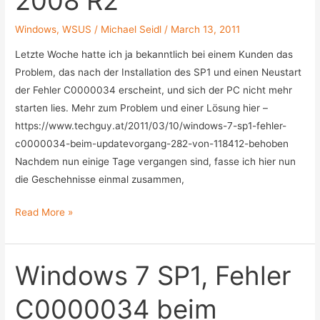
2008 R2
Exchange
Windows
,
WSUS
/
Michael Seidl
/
March 13, 2011
2007
SP3
Letzte Woche hatte ich ja bekanntlich bei einem Kunden das
Problem, das nach der Installation des SP1 und einen Neustart
der Fehler C0000034 erscheint, und sich der PC nicht mehr
starten lies. Mehr zum Problem und einer Lösung hier –
https://www.techguy.at/2011/03/10/windows-7-sp1-fehler-
c0000034-beim-updatevorgang-282-von-118412-behoben
Nachdem nun einige Tage vergangen sind, fasse ich hier nun
die Geschehnisse einmal zusammen,
Probleme
Read More »
mit
SP1
für
Windows 7 SP1, Fehler
Windows
C0000034 beim
7
und