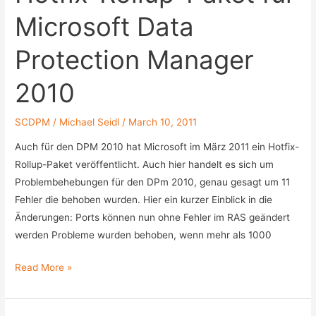
C0000034
Microsoft Data
beim
Updatevorgang
Protection Manager
282
von
2010
118412–
behoben
SCDPM
/
Michael Seidl
/
March 10, 2011
Auch für den DPM 2010 hat Microsoft im März 2011 ein Hotfix-
Rollup-Paket veröffentlicht. Auch hier handelt es sich um
Problembehebungen für den DPm 2010, genau gesagt um 11
Fehler die behoben wurden. Hier ein kurzer Einblick in die
Änderungen: Ports können nun ohne Fehler im RAS geändert
werden Probleme wurden behoben, wenn mehr als 1000
Hotfix-
Read More »
Rollup-
Paket