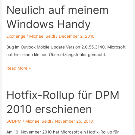
Paket
Neulich auf meinem
für
Windows Handy
Virtual
Machine
Manager
Exchange
/
Michael Seidl
/
December 2, 2010
2008
Bug im Outlook Mobile Update Version 2.0.55.3140. Microsoft
R2
hat hier einen kleinen Übersetzungsfehler gemacht.
verfügbar
Neulich
Read More »
auf
meinem
Windows
Hotfix-Rollup für DPM
Handy
2010 erschienen
SCDPM
/
Michael Seidl
/
November 25, 2010
Am 10. November 2010 hat Microsoft ein Hotfix-Rollup für