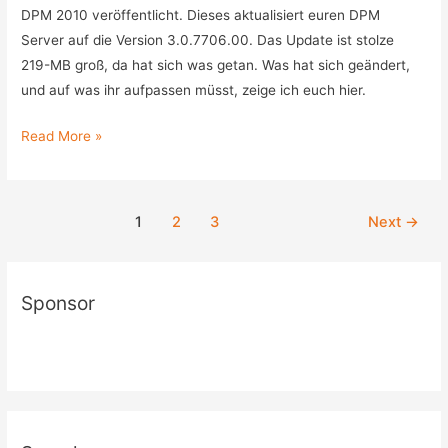
DPM 2010 veröffentlicht. Dieses aktualisiert euren DPM
Server auf die Version 3.0.7706.00. Das Update ist stolze
219-MB groß, da hat sich was getan. Was hat sich geändert,
und auf was ihr aufpassen müsst, zeige ich euch hier.
Hotfix-
Read More »
Rollup
für
DPM
Post
1
2
3
Next
→
2010
pagination
erschienen
Sponsor