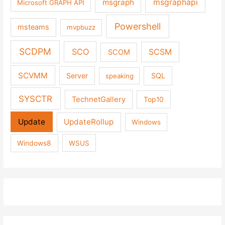
msgraph
msgraphapi
Microsoft GRAPH API
Powershell
msteams
mvpbuzz
SCDPM
SCO
SCSM
SCOM
SCVMM
Server
SQL
speaking
SYSCTR
TechnetGallery
Top10
Update
UpdateRollup
Windows
Windows8
WSUS