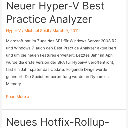
für
Neuer Hyper-V Best
Microsoft
Practice Analyzer
Data
Protection
Manager
Hyper-V
/
Michael Seidl
/
March 9, 2011
2010
Microsoft hat im Zuge des SP1 für Windows Server 2008 R2
und Windows 7, auch den Best Practice Analyzer aktualisert
und um die neuen Features erweitert. Letztes Jahr im April
wurde die erste Version der BPA für Hyper-V veröffentlicht,
fast ein Jahr später das Update. Folgende Dinge wurde
geändert: Die Speicherüberprüfung wurde an Dynamics
Memory
Neuer
Read More »
Hyper-
V
Best
Neues Hotfix-Rollup-
Practice