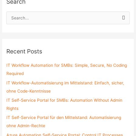
Search
S
e
a
r
c
Recent Posts
h
f
IT Workflow Automation for SMBs: Simple, Secure, No Coding
o
Required
r
IT Workflow-Automatisierung im Mittelstand: Einfach, sicher,
:
ohne Code-Kenntnisse
IT Self-Service Portal for SMBs: Automation Without Admin
Rights
IT Self-Service Portal für den Mittelstand: Automatisierung
ohne Admin-Rechte
Azure Automation Self-Service Portal: Control IT Processes