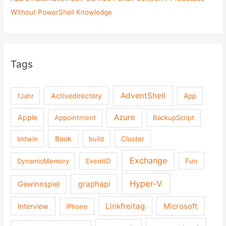
Without PowerShell Knowledge
Tags
AdventShell
Activedirectory
1Jahr
App
Azure
Apple
Appointment
BackupScript
Book
bldwin
build
Cluster
Exchange
DynamicMemory
EventID
Fun
Hyper-V
graphapi
Gewinnspiel
Linkfreitag
Interview
Microsoft
iPhone