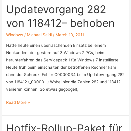
Updatevorgang 282
Server
2008
von 118412– behoben
R2
Windows
/
Michael Seidl
/
March 10, 2011
Hatte heute einen überraschenden Einsatz bei einem
Neukunden, der gestern auf 3 Windows 7 PCs, beim
herunterfahren das Servicepack 1 für Windows 7 installierte.
Heute früh beim einschalten der betroffenen Rechner kam
dann der Schreck. Fehler C0000034 beim Updatevorgang 282
von 118412 (_00000…) Wobei hier die Zahlen 282 und 118412
variieren können. So etwas gegoogelt,
Windows
Read More »
7
SP1,
Fehler
Hotfix-Rollup-Paket für