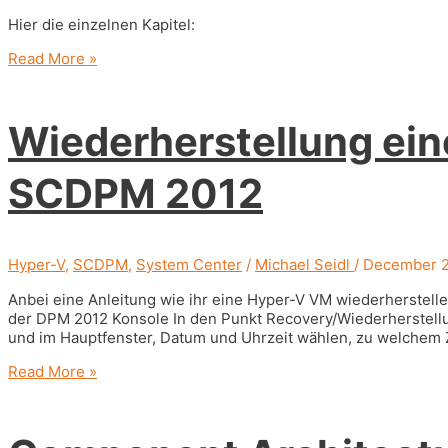
Hier die einzelnen Kapitel:
Buchvorstellung:
Read More »
Microsoft
Hyper-
V
Wiederherstellung ein
und
System
Center
SCDPM 2012
Hyper-V
,
SCDPM
,
System Center
/
Michael Seidl
/
December 2
Anbei eine Anleitung wie ihr eine Hyper-V VM wiederherstell
der DPM 2012 Konsole In den Punkt Recovery/Wiederherstell
und im Hauptfenster, Datum und Uhrzeit wählen, zu welchem Z
Wiederherstellung
Read More »
einer
Hyper-
V
VM