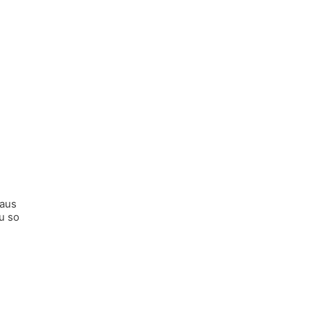
 aus
u so