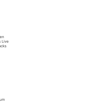
sen
 Live
acks
zum