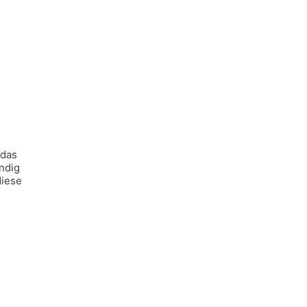
 das
ndig
diese