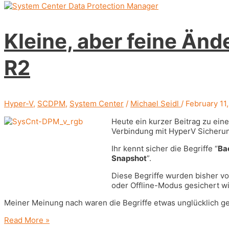
Kleine, aber feine Än
R2
Hyper-V
,
SCDPM
,
System Center
/
Michael Seidl
/
February 11
Heute ein kurzer Beitrag zu ein
Verbindung mit HyperV Sicheru
Ihr kennt sicher die Begriffe “
Ba
Snapshot
”.
Diese Begriffe wurden bisher 
oder Offline-Modus gesichert wi
Meiner Meinung nach waren die Begriffe etwas unglücklich ge
Kleine,
Read More »