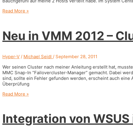
Bauchgefühl auf meine 2 Hosts verteilt habe. Im System Cent
Neu
Read More »
in
VMM
2012
Neu in VMM 2012 – Clu
–
Hosts
optimieren
Hyper-V
/
Michael Seidl
/
September 28, 2011
Wer seinen Cluster nach meiner Anleitung erstellt hat, muss
MMC Snap-In “Failovercluster-Manager” gemacht. Dabei werden
sind, sollte ein Fehler gefunden werden, erscheint auch eine 
Überprüfung
Neu
Read More »
in
VMM
2012
Integration von WSUS
–
Cluster
überprüfen