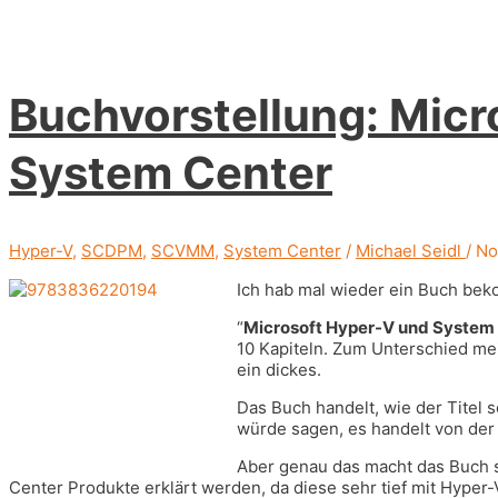
aber
feine
Änderung
mit
SCDPM
Buchvorstellung: Micr
2012
R2
System Center
Hyper-V
,
SCDPM
,
SCVMM
,
System Center
/
Michael Seidl
/
No
Ich hab mal wieder ein Buch bek
“
Microsoft Hyper-V und System
10 Kapiteln. Zum Unterschied mei
ein dickes.
Das Buch handelt, wie der Titel 
würde sagen, es handelt von der 
Aber genau das macht das Buch s
Center Produkte erklärt werden, da diese sehr tief mit Hyper