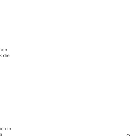
chen
k die
uch in
a