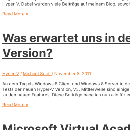
Hyper-V. Dabei wurden viele Beiträge auf meinem Blog, sowo
70
Read More »
Hyper-
V
Tipps
Was erwartet uns in d
zum
nachlesen
Version?
Hyper-V
/
Michael Seidl
/
November 8, 2011
An dem Tag als Windows 8 Client und Windows 8 Server in de
Tests der neuen Hyper-V Version, V3. Mittlerweile sind eini
zu den neuen Features. Diese Beiträge habe ich nun alle für e
Was
Read More »
erwartet
uns
in
Microsoft Virtual Aca
der