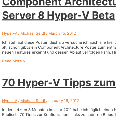
Component Architectu
mittels
SCDPM
Server 8 Hyper-V Beta
2012
Hyper-V
/
Michael Seidl
/
March 15, 2012
Ich steh auf diese Poster, deshalb versuche ich auch alle hi
alt, schon gibt’s ein Component Architecture Poster zum entha
neuen Features erkennt und dessen Ablauf verfolgen kann. Hi
Component
Read More »
Architecture
Poster
für
70 Hyper-V Tipps zum
Windows
Server
8
Hyper-
V
Hyper-V
/
Michael Seidl
/
January 19, 2012
Beta
In den letzten 3 Monaten im Jahr 2011 habe ich täglich einen H
Englisch. 70 Tipps zur Konfiguration, Links zu anderen Blog