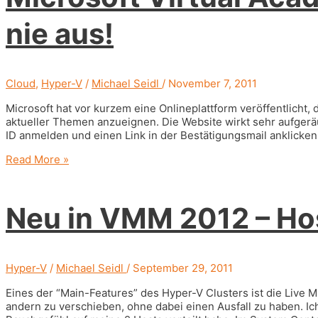
nächsten
Hyper-
nie aus!
V
(v3)
Version?
Cloud
,
Hyper-V
/
Michael Seidl
/
November 7, 2011
Microsoft hat vor kurzem eine Onlineplattform veröffentlicht,
aktueller Themen anzueignen. Die Website wirkt sehr aufgeräu
ID anmelden und einen Link in der Bestätigungsmail anklicken.
Microsoft
Read More »
Virtual
Academy
(MVA)
Neu in VMM 2012 – Ho
–
man
lernt
nie
aus!
Hyper-V
/
Michael Seidl
/
September 29, 2011
Eines der “Main-Features” des Hyper-V Clusters ist die Live M
andern zu verschieben, ohne dabei einen Ausfall zu haben. Ic