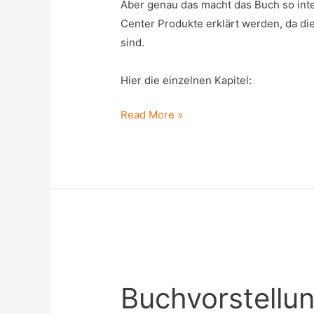
Aber genau das macht das Buch so int
Center Produkte erklärt werden, da di
sind.
Hier die einzelnen Kapitel:
Buchvorstellung:
Read More »
Microsoft
Hyper-
V
und
System
Center
Buchvorstellu