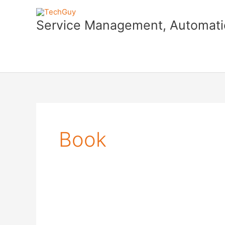
Skip
to
Service Management, Automatio
content
Book