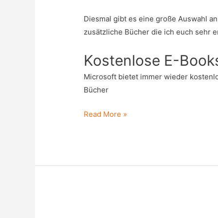
Diesmal gibt es eine große Auswahl an
zusätzliche Bücher die ich euch sehr 
Kostenlose E-Book
Microsoft bietet immer wieder kostenl
Bücher
Lesestoff
Read More »
für
den
Sommer
–
kostenlose
E-
Books