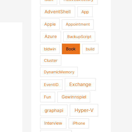
AdventShell
App
Apple
Appointment
Azure
BackupScript
Book
bldwin
build
Cluster
DynamicMemory
Exchange
EventID
Gewinnspiel
Fun
Hyper-V
graphapi
Interview
iPhone