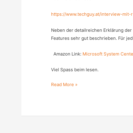
https://www.techguy.at/interview-mit
Neben der detailreichen Erklärung de
Features sehr gut beschrieben. Für je
Amazon Link:
Microsoft System Cente
Viel Spass beim lesen.
System
Read More »
Center
Data
Protection
Manager
2012
R2