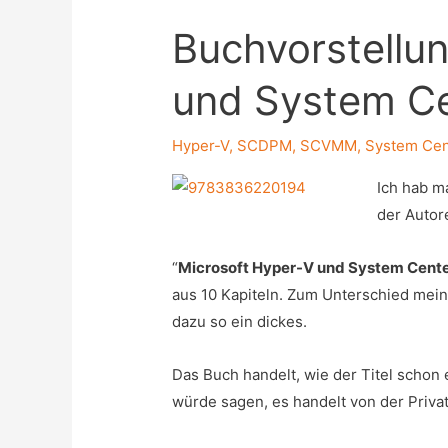
Buchvorstellun
und System C
Hyper-V
,
SCDPM
,
SCVMM
,
System Cen
Ich hab m
der Autor
“
Microsoft Hyper-V und System Cent
aus 10 Kapiteln. Zum Unterschied meine
dazu so ein dickes.
Das Buch handelt, wie der Titel schon
würde sagen, es handelt von der Priva