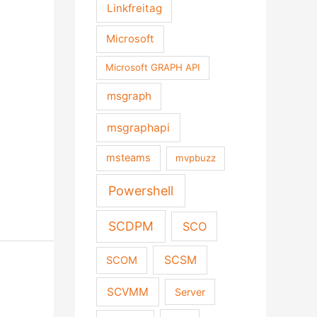
Linkfreitag
Microsoft
Microsoft GRAPH API
msgraph
msgraphapi
msteams
mvpbuzz
Powershell
SCDPM
SCO
SCSM
SCOM
SCVMM
Server