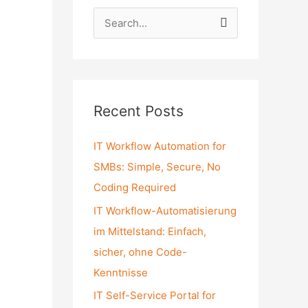
S
e
a
r
c
Recent Posts
h
f
IT Workflow Automation for
o
SMBs: Simple, Secure, No
r
Coding Required
:
IT Workflow-Automatisierung
im Mittelstand: Einfach,
sicher, ohne Code-
Kenntnisse
IT Self-Service Portal for