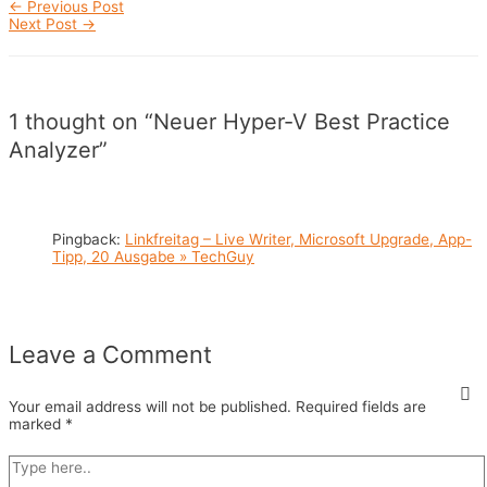
Post
←
Previous Post
navigation
Next Post
→
1 thought on “Neuer Hyper-V Best Practice
Analyzer”
Pingback:
Linkfreitag – Live Writer, Microsoft Upgrade, App-
Tipp, 20 Ausgabe » TechGuy
Leave a Comment
Your email address will not be published.
Required fields are
marked
*
Type
here..