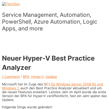
Skip
to
content
Service Management, Automation,
PowerShell, Azure Automation, Logic
Apps, and more
Main
Menu
Neuer Hyper-V Best Practice
Analyzer
1 Comment
/
BPA
,
Hyper-V
,
Update
Microsoft hat im Zuge des S
P1 für Windows Server 2008 R2 und
Windows 7
, auch den Best Practice Analyzer aktualisert und um
die neuen Features erweitert. Letztes Jahr im April wurde die erste
Version der BPA für Hyper-V veröffentlicht, fast ein Jahr später das
Update.
Folgende Dinge wurde geändert: