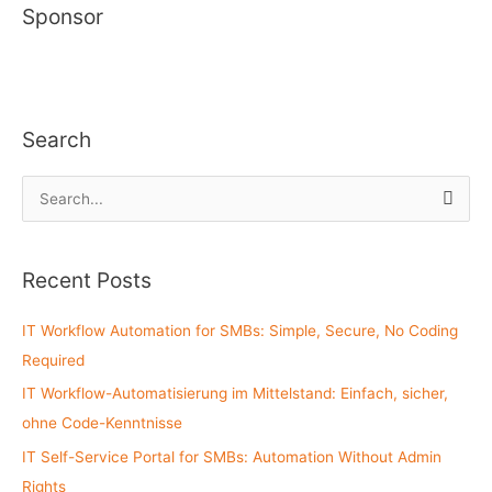
Sponsor
Search
S
e
a
Recent Posts
r
c
IT Workflow Automation for SMBs: Simple, Secure, No Coding
h
Required
f
IT Workflow-Automatisierung im Mittelstand: Einfach, sicher,
o
ohne Code-Kenntnisse
r
:
IT Self-Service Portal for SMBs: Automation Without Admin
Rights