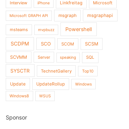
Linkfreitag
Interview
Microsoft
iPhone
msgraph
msgraphapi
Microsoft GRAPH API
Powershell
msteams
mvpbuzz
SCDPM
SCO
SCSM
SCOM
SCVMM
Server
SQL
speaking
SYSCTR
TechnetGallery
Top10
Update
UpdateRollup
Windows
Windows8
WSUS
Sponsor