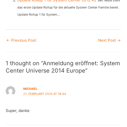
Update Rollup 1 für System Center 2012 R2
Seit heute steht
das erste Update Rollup für die aktuelle System Center Familie bereit.
Update Rollup 1 für System...
Post
←
Previous Post
Next Post
→
navigation
1 thought on “Anmeldung eröffnet: System
Center Universe 2014 Europe”
MICHAEL
21. FEBRUARY 2014 AT 18:44
Super, danke