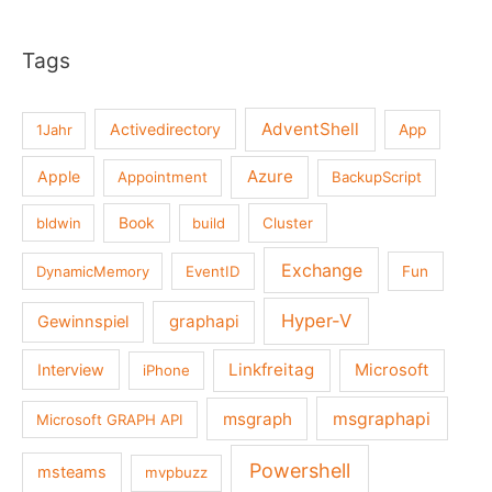
Tags
AdventShell
Activedirectory
1Jahr
App
Azure
Apple
Appointment
BackupScript
Book
bldwin
build
Cluster
Exchange
DynamicMemory
EventID
Fun
Hyper-V
graphapi
Gewinnspiel
Linkfreitag
Interview
Microsoft
iPhone
msgraph
msgraphapi
Microsoft GRAPH API
Powershell
msteams
mvpbuzz