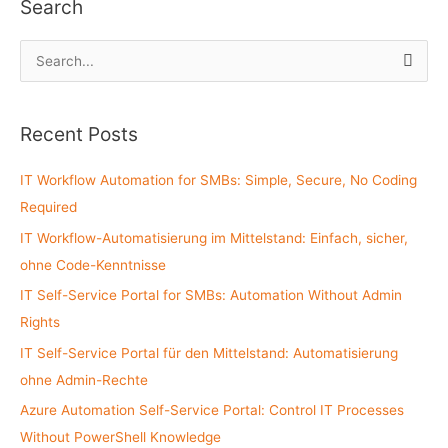
Search
S
e
a
Recent Posts
r
c
IT Workflow Automation for SMBs: Simple, Secure, No Coding
h
Required
f
IT Workflow-Automatisierung im Mittelstand: Einfach, sicher,
o
ohne Code-Kenntnisse
r
:
IT Self-Service Portal for SMBs: Automation Without Admin
Rights
IT Self-Service Portal für den Mittelstand: Automatisierung
ohne Admin-Rechte
Azure Automation Self-Service Portal: Control IT Processes
Without PowerShell Knowledge