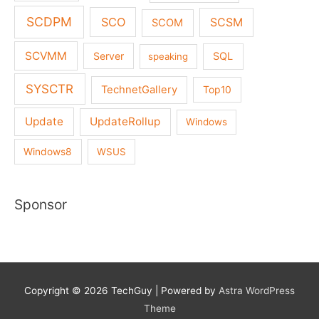
SCDPM
SCO
SCSM
SCOM
SCVMM
Server
SQL
speaking
SYSCTR
TechnetGallery
Top10
Update
UpdateRollup
Windows
Windows8
WSUS
Sponsor
Copyright © 2026
TechGuy
| Powered by
Astra WordPress
Theme