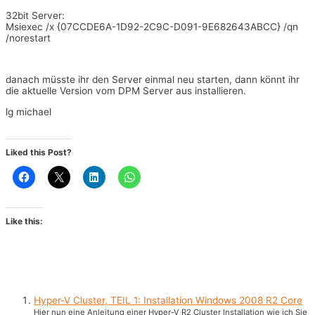
32bit Server:
Msiexec /x {07CCDE6A-1D92-2C9C-D091-9E682643ABCC} /qn
/norestart
danach müsste ihr den Server einmal neu starten, dann könnt ihr
die aktuelle Version vom DPM Server aus installieren.
lg michael
Liked this Post?
Like this:
Hyper-V Cluster, TEIL 1: Installation Windows 2008 R2 Core
Hier nun eine Anleitung einer Hyper-V R2 Cluster Installation wie ich Sie