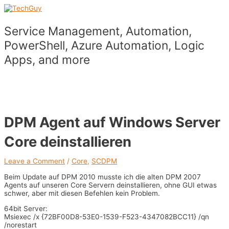
Skip
to
content
Service Management, Automation,
PowerShell, Azure Automation, Logic
Apps, and more
Main
Menu
DPM Agent auf Windows Server
Core deinstallieren
Leave a Comment
/
Core
,
SCDPM
Beim Update auf DPM 2010 musste ich die alten DPM 2007
Agents auf unseren Core Servern deinstallieren, ohne GUI etwas
schwer, aber mit diesen Befehlen kein Problem.
64bit Server:
Msiexec /x {72BF00D8-53E0-1539-F523-4347082BCC11} /qn
/norestart