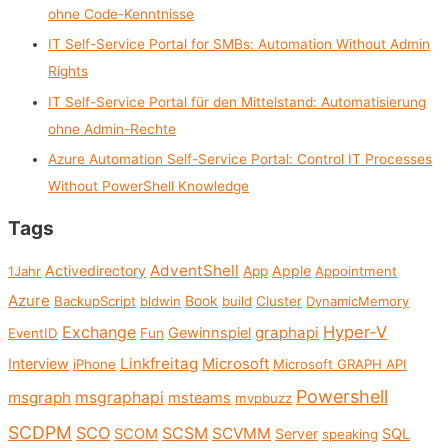
f
ohne Code-Kenntnisse
o
IT Self-Service Portal for SMBs: Automation Without Admin
r
Rights
:
IT Self-Service Portal für den Mittelstand: Automatisierung
ohne Admin-Rechte
Azure Automation Self-Service Portal: Control IT Processes
Without PowerShell Knowledge
Tags
AdventShell
Activedirectory
Apple
1Jahr
App
Appointment
Azure
Book
BackupScript
bldwin
build
Cluster
DynamicMemory
Exchange
Hyper-V
graphapi
Gewinnspiel
EventID
Fun
Linkfreitag
Interview
Microsoft
iPhone
Microsoft GRAPH API
Powershell
msgraph
msgraphapi
msteams
mvpbuzz
SCDPM
SCO
SCSM
SCVMM
SCOM
Server
SQL
speaking