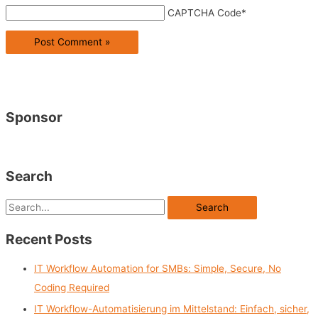
CAPTCHA Code
*
Sponsor
Search
S
e
Recent Posts
a
r
IT Workflow Automation for SMBs: Simple, Secure, No
c
Coding Required
h
IT Workflow-Automatisierung im Mittelstand: Einfach, sicher,