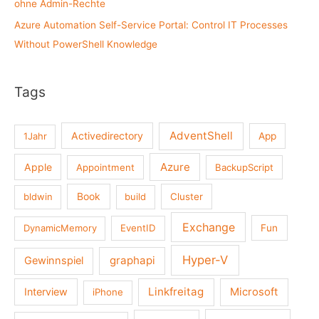
ohne Admin-Rechte
Azure Automation Self-Service Portal: Control IT Processes
Without PowerShell Knowledge
Tags
AdventShell
Activedirectory
1Jahr
App
Azure
Apple
Appointment
BackupScript
Book
bldwin
build
Cluster
Exchange
DynamicMemory
EventID
Fun
Hyper-V
graphapi
Gewinnspiel
Linkfreitag
Interview
Microsoft
iPhone