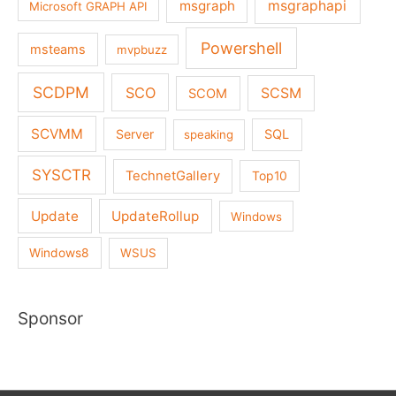
msgraph
msgraphapi
Microsoft GRAPH API
Powershell
msteams
mvpbuzz
SCDPM
SCO
SCSM
SCOM
SCVMM
Server
SQL
speaking
SYSCTR
TechnetGallery
Top10
Update
UpdateRollup
Windows
Windows8
WSUS
Sponsor