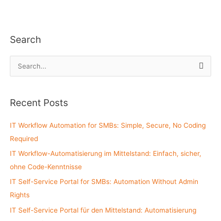
Search
S
e
a
Recent Posts
r
c
IT Workflow Automation for SMBs: Simple, Secure, No Coding
h
Required
f
IT Workflow-Automatisierung im Mittelstand: Einfach, sicher,
o
ohne Code-Kenntnisse
r
:
IT Self-Service Portal for SMBs: Automation Without Admin
Rights
IT Self-Service Portal für den Mittelstand: Automatisierung