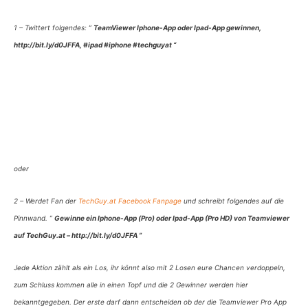
1 – Twittert folgendes: ”
TeamViewer Iphone-App oder Ipad-App gewinnen,
http://bit.ly/d0JFFA, #ipad #iphone #techguyat “
oder
2 – Werdet Fan der
TechGuy.at Facebook Fanpage
und schreibt folgendes auf die
Pinnwand. ”
Gewinne ein Iphone-App (Pro) oder Ipad-App (Pro HD) von Teamviewer
auf TechGuy.at – http://bit.ly/d0JFFA ”
Jede Aktion zählt als ein Los, ihr könnt also mit 2 Losen eure Chancen verdoppeln,
zum Schluss kommen alle in einen Topf und die 2 Gewinner werden hier
bekanntgegeben. Der erste darf dann entscheiden ob der die Teamviewer Pro App