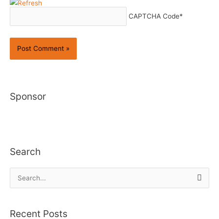
CAPTCHA Code
*
Sponsor
Search
S
e
a
Recent Posts
r