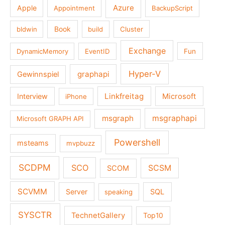
Azure
Apple
Appointment
BackupScript
Book
bldwin
build
Cluster
Exchange
DynamicMemory
EventID
Fun
Hyper-V
graphapi
Gewinnspiel
Linkfreitag
Interview
Microsoft
iPhone
msgraph
msgraphapi
Microsoft GRAPH API
Powershell
msteams
mvpbuzz
SCDPM
SCO
SCSM
SCOM
SCVMM
Server
SQL
speaking
SYSCTR
TechnetGallery
Top10