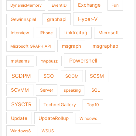
Exchange
DynamicMemory
EventID
Fun
Hyper-V
graphapi
Gewinnspiel
Linkfreitag
Interview
Microsoft
iPhone
msgraph
msgraphapi
Microsoft GRAPH API
Powershell
msteams
mvpbuzz
SCDPM
SCO
SCSM
SCOM
SCVMM
Server
SQL
speaking
SYSCTR
TechnetGallery
Top10
Update
UpdateRollup
Windows
Windows8
WSUS