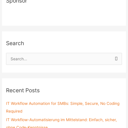
Sponsor
Search
S
e
a
r
c
Recent Posts
h
f
IT Workflow Automation for SMBs: Simple, Secure, No Coding
o
Required
r
IT Workflow-Automatisierung im Mittelstand: Einfach, sicher,
:
ohne Code-Kenntnisse