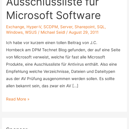
Ausschlussliste für
Microsoft Software
Exchange
,
Hyper-V
,
SCDPM
,
Server
,
Sharepoint
,
SQL
,
Windows
,
WSUS
/
Michael Seidl
/
August 29, 2011
Ich habe vor kurzem einen tollen Beitrag von J.C.
Hornbeck am DPM Technet Blog gefunden, der auf eine Seite
von Microsoft verweist, welche für fast alle Microsoft
Produkte, eine Auschlussliste für Antivirus enthält. Also eine
Empfehlung welche Verzeichnisse, Dateien und Dateitypen
aus der AV Prüfung ausgenommen werden sollen. Es sollte
allen bekannt sein, das zwar ein AV […]
Antivirus
Read More »
Ausschlussliste
für
Microsoft
Software