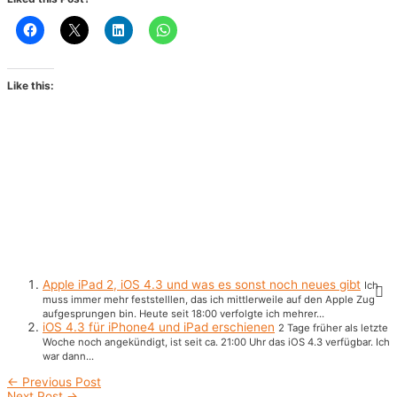
Like this:
Apple iPad 2, iOS 4.3 und was es sonst noch neues gibt
Ich
muss immer mehr feststelllen, das ich mittlerweile auf den Apple Zug
aufgesprungen bin. Heute seit 18:00 verfolgte ich mehrer...
iOS 4.3 für iPhone4 und iPad erschienen
2 Tage früher als letzte
Woche noch angekündigt, ist seit ca. 21:00 Uhr das iOS 4.3 verfügbar. Ich
war dann...
Post
←
Previous Post
navigation
Next Post
→