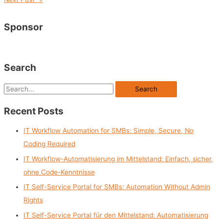
Sponsor
Search
S
e
Recent Posts
a
r
IT Workflow Automation for SMBs: Simple, Secure, No
c
Coding Required
h
IT Workflow-Automatisierung im Mittelstand: Einfach, sicher,
f
ohne Code-Kenntnisse
o
IT Self-Service Portal for SMBs: Automation Without Admin
r
Rights
:
IT Self-Service Portal für den Mittelstand: Automatisierung