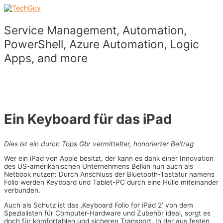
Skip
to
content
Service Management, Automation,
PowerShell, Azure Automation, Logic
Apps, and more
Main
Menu
Ein Keyboard für das iPad
Dies ist ein durch Tops Gbr vermittelter, honorierter Beitrag
Wer ein iPad von Apple besitzt, der kann es dank einer Innovation
des US-amerikanischen Unternehmens Belkin nun auch als
Netbook nutzen: Durch Anschluss der Bluetooth-Tastatur namens
Folio werden Keyboard und Tablet-PC durch eine Hülle miteinander
verbunden.
Auch als Schutz ist das ‚Keyboard Folio for iPad 2’ von dem
Spezialisten für Computer-Hardware und Zubehör ideal, sorgt es
doch für komfortablen und sicheren Transport. In der aus festen