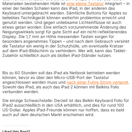
Materialien bestehenden Hülle ist
eine kleine Tastatur
integriert – in
einer der beiden Schalen kann das iPad, in der anderen das
Keyboard untergebracht werden. Sämtliche Buttons für Apples so
beliebtes Technikgerät können weiterhin problemlos erreicht und
genutzt werden. Und gegen unliebsame Lichteinflüsse ist auch
etwas getan worden: Eine einfach vorzunehmende Änderung des
Neigungswinkels sorgt für gute Sicht auf ein nicht-reflektierendes
Display. Die 1,7 mm an Höhe messenden Tasten sorgen für
besonders angenehmes Tippen – und nach dem Gebrauch versinkt
die Tastatur ein wenig in der Schutzhülle, um eventuelle Kratzer
auf dem iPad-Bildschirm zu verhindern. Wer will, kann das Tablet-
Zubehör schließlich auch als bloßen iPad-Ständer nutzen.
Bis zu 60 Stunden soll das iPad als Netbook betrieben werden
können, bevor es über den Micro-USB-Port der Tastatur
angeschlossen werden muss und
nach einer Fuhre Strom verlangt
.
Sowohl das iPad, als auch das iPad 2 können mit Belkins Folio
verbunden werden.
Die einzige Schwachstelle: Derzeit ist das Belkin Keyboard Folio für
iPad2 ausschließlich in den USA erhältlich, und dies für rund 100
US-Dollar. Apples iPad-Freunde können nur hoffen, dass es bald
auch auf dem deutschen Markt erscheinen wird.
Liked this Post?