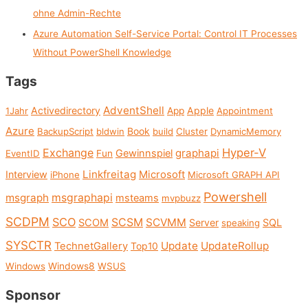
ohne Admin-Rechte
Azure Automation Self-Service Portal: Control IT Processes
Without PowerShell Knowledge
Tags
AdventShell
Activedirectory
Apple
1Jahr
App
Appointment
Azure
Book
BackupScript
bldwin
build
Cluster
DynamicMemory
Exchange
Hyper-V
graphapi
Gewinnspiel
EventID
Fun
Linkfreitag
Interview
Microsoft
iPhone
Microsoft GRAPH API
Powershell
msgraph
msgraphapi
msteams
mvpbuzz
SCDPM
SCO
SCSM
SCVMM
SCOM
Server
SQL
speaking
SYSCTR
Update
UpdateRollup
TechnetGallery
Top10
Windows
Windows8
WSUS
Sponsor