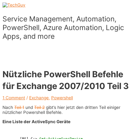
Skip
to
content
Service Management, Automation,
PowerShell, Azure Automation, Logic
Apps, and more
Main
Menu
Nützliche PowerShell Befehle
für Exchange 2007/2010 Teil 3
1 Comment
/
Exchange
,
Powershell
Nach
Teil 1
und
Teil 2
gibt’s hier jetzt den dritten Teil einiger
nützlicher Powershell Befehle.
Eine Liste der ActiveSync Geräte
[PS] C:> 
Get-ActiveSyncDevice