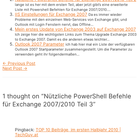
lange ist es her mit dem ersten Teil, aber jetzt gibt’s eine erweiterte
Liste mit Powershell Befehlen für Exchange 2007/2010....
IIS Einstellungen für Exchange 2007
Da es immer wieder
Probleme mit den einzelnen Web-Services von Exchange gibt, und
Outlook mit Login Fenstern nervt, das Offline...
Mein erstes Update von Exchange 2003 auf Exchange 2007
Ich zeige hier die wichtigsten Links zum Thema Upgrade Exchange 2003
to Exchange 2007. Damit es die anderen etwas leichter...
Outlook 2007 Parameter
ich hab hier mal ein Liste der verfügbaren
Outlook 2007 Startparameter zusammengestellt. Um die Parameter zu
verwenden geht ihr folgendermaßen...
Post
←
Previous Post
navigation
Next Post
→
1 thought on “Nützliche PowerShell Befehle
für Exchange 2007/2010 Teil 3”
Pingback:
TOP 10 Beiträge, im ersten Halbjahr 2010 |
TechGuy.at