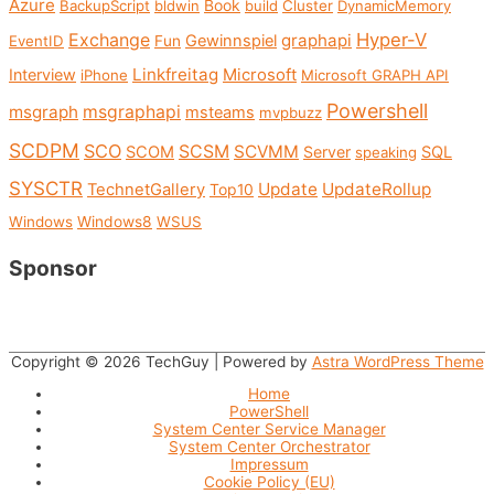
Azure
Book
BackupScript
bldwin
build
Cluster
DynamicMemory
Exchange
Hyper-V
graphapi
Gewinnspiel
EventID
Fun
Linkfreitag
Interview
Microsoft
iPhone
Microsoft GRAPH API
Powershell
msgraph
msgraphapi
msteams
mvpbuzz
SCDPM
SCO
SCSM
SCVMM
SCOM
Server
SQL
speaking
SYSCTR
Update
UpdateRollup
TechnetGallery
Top10
Windows
Windows8
WSUS
Sponsor
Copyright © 2026
TechGuy
| Powered by
Astra WordPress Theme
Home
PowerShell
System Center Service Manager
System Center Orchestrator
Impressum
Cookie Policy (EU)