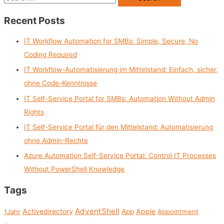
e
Recent Posts
a
r
IT Workflow Automation for SMBs: Simple, Secure, No
c
Coding Required
h
IT Workflow-Automatisierung im Mittelstand: Einfach, sicher,
f
ohne Code-Kenntnisse
o
IT Self-Service Portal for SMBs: Automation Without Admin
r
Rights
:
IT Self-Service Portal für den Mittelstand: Automatisierung
ohne Admin-Rechte
Azure Automation Self-Service Portal: Control IT Processes
Without PowerShell Knowledge
Tags
AdventShell
Activedirectory
Apple
1Jahr
App
Appointment