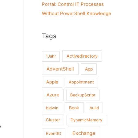
Portal: Control IT Processes
Without PowerShell Knowledge
Tags
Activedirectory
1Jahr
AdventShell
App
Apple
Appointment
Azure
BackupScript
Book
bldwin
build
Cluster
DynamicMemory
e
Exchange
EventID