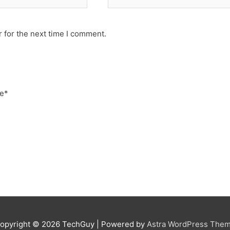
 for the next time I comment.
e
*
opyright © 2026
TechGuy
| Powered by
Astra WordPress The