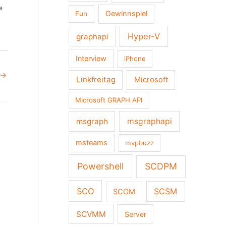
e
Gewinnspiel
Fun
Hyper-V
graphapi
Interview
iPhone
→
Linkfreitag
Microsoft
Microsoft GRAPH API
msgraph
msgraphapi
msteams
mvpbuzz
Powershell
SCDPM
SCO
SCSM
SCOM
SCVMM
Server