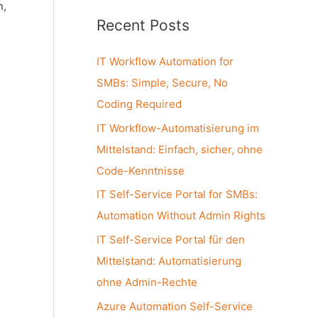
a
n,
Recent Posts
r
c
IT Workflow Automation for
h
SMBs: Simple, Secure, No
f
Coding Required
o
IT Workflow-Automatisierung im
r
Mittelstand: Einfach, sicher, ohne
:
Code-Kenntnisse
IT Self-Service Portal for SMBs:
Automation Without Admin Rights
IT Self-Service Portal für den
Mittelstand: Automatisierung
ohne Admin-Rechte
Azure Automation Self-Service