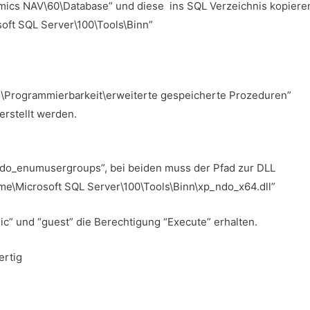
mics NAV\60\Database” und diese ins SQL Verzeichnis kopiere
ft SQL Server\100\Tools\Binn”
Programmierbarkeit\erweiterte gespeicherte Prozeduren”
rstellt werden.
do_enumusergroups”, bei beiden muss der Pfad zur DLL
e\Microsoft SQL Server\100\Tools\Binn\xp_ndo_x64.dll”
c” und “guest” die Berechtigung “Execute” erhalten.
ertig