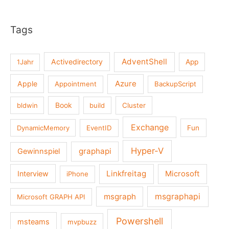
Tags
AdventShell
Activedirectory
1Jahr
App
Azure
Apple
Appointment
BackupScript
Book
bldwin
build
Cluster
Exchange
DynamicMemory
EventID
Fun
Hyper-V
graphapi
Gewinnspiel
Linkfreitag
Interview
Microsoft
iPhone
msgraph
msgraphapi
Microsoft GRAPH API
Powershell
msteams
mvpbuzz