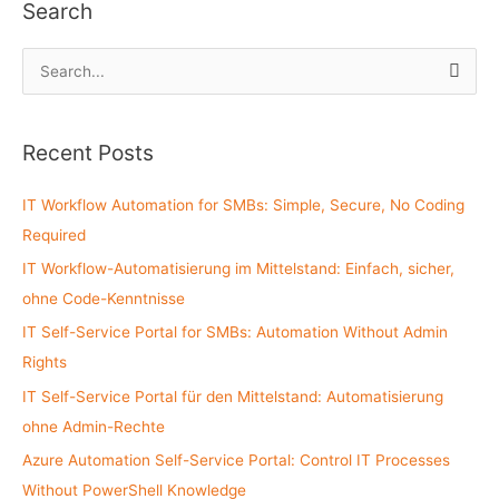
Search
S
e
a
Recent Posts
r
c
IT Workflow Automation for SMBs: Simple, Secure, No Coding
h
Required
f
IT Workflow-Automatisierung im Mittelstand: Einfach, sicher,
o
ohne Code-Kenntnisse
r
:
IT Self-Service Portal for SMBs: Automation Without Admin
Rights
IT Self-Service Portal für den Mittelstand: Automatisierung
ohne Admin-Rechte
Azure Automation Self-Service Portal: Control IT Processes
Without PowerShell Knowledge