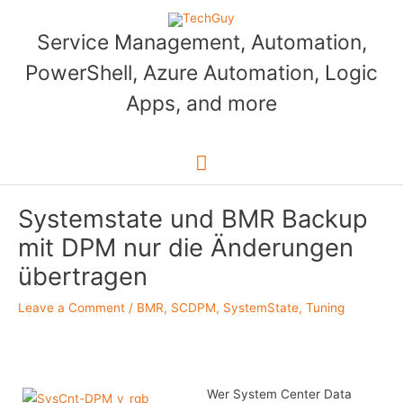
Skip
to
Service Management, Automation,
content
PowerShell, Azure Automation, Logic
Apps, and more
Main
Menu
Systemstate und BMR Backup
mit DPM nur die Änderungen
übertragen
Leave a Comment
/
BMR
,
SCDPM
,
SystemState
,
Tuning
Wer System Center Data