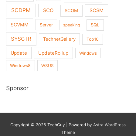
SCDPM
SCO
SCSM
SCOM
SCVMM
Server
SQL
speaking
SYSCTR
TechnetGallery
Top10
Update
UpdateRollup
Windows
Windows8
WSUS
Sponsor
Copyright © 2026
TechGuy
| Powered by
Astra WordPress
Theme