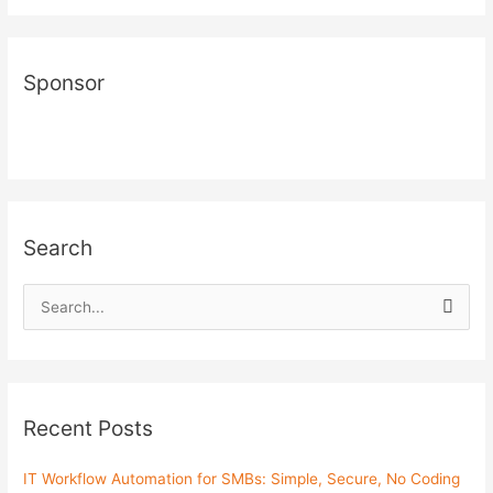
#1
–
Windows
Sponsor
Server
2008
R2
Search
S
e
a
r
c
Recent Posts
h
f
IT Workflow Automation for SMBs: Simple, Secure, No Coding