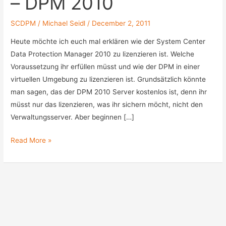
– DPM 2010
SCDPM
/
Michael Seidl
/
December 2, 2011
Heute möchte ich euch mal erklären wie der System Center
Data Protection Manager 2010 zu lizenzieren ist. Welche
Voraussetzung ihr erfüllen müsst und wie der DPM in einer
virtuellen Umgebung zu lizenzieren ist. Grundsätzlich könnte
man sagen, das der DPM 2010 Server kostenlos ist, denn ihr
müsst nur das lizenzieren, was ihr sichern möcht, nicht den
Verwaltungsserver. Aber beginnen […]
Lizenzierung
Read More »
erklärt
#2
–
DPM
2010