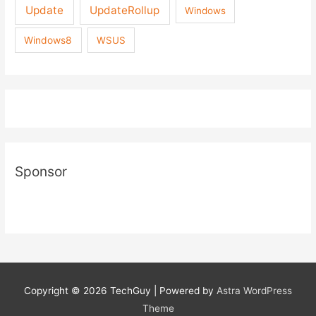
Update
UpdateRollup
Windows
Windows8
WSUS
Sponsor
Copyright © 2026
TechGuy
| Powered by
Astra WordPress
Theme