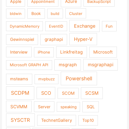
Azure
Apple
Appointment
BackupScript
Book
bldwin
build
Cluster
Exchange
DynamicMemory
EventID
Fun
Hyper-V
graphapi
Gewinnspiel
Linkfreitag
Interview
Microsoft
iPhone
msgraph
msgraphapi
Microsoft GRAPH API
Powershell
msteams
mvpbuzz
SCDPM
SCO
SCSM
SCOM
SCVMM
Server
SQL
speaking
SYSCTR
TechnetGallery
Top10