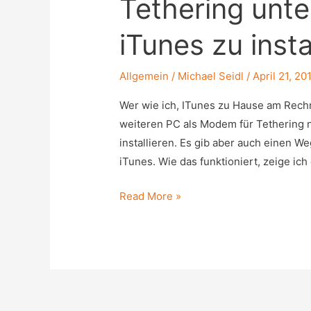
Tethering unt
iTunes zu insta
Allgemein
/
Michael Seidl
/
April 21, 20
Wer wie ich, ITunes zu Hause am Rechn
weiteren PC als Modem für Tethering 
installieren. Es gib aber auch einen We
iTunes. Wie das funktioniert, zeige ich
Tethering
Read More »
unter
Windows,
ohne
iTunes
zu
installieren