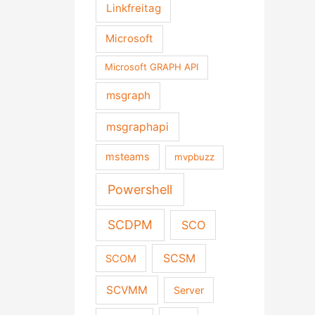
Linkfreitag
Microsoft
Microsoft GRAPH API
msgraph
msgraphapi
msteams
mvpbuzz
Powershell
SCDPM
SCO
SCSM
SCOM
SCVMM
Server