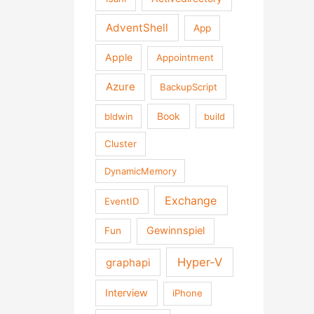
AdventShell
App
Apple
Appointment
Azure
BackupScript
Book
bldwin
build
Cluster
DynamicMemory
Exchange
EventID
Gewinnspiel
Fun
Hyper-V
graphapi
Interview
iPhone