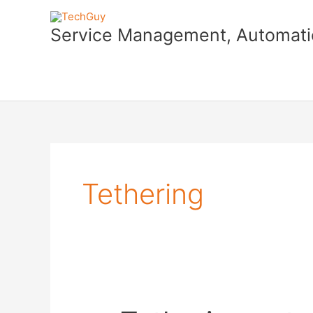
Skip
to
Service Management, Automatio
content
Tethering