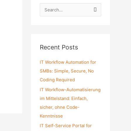
S
e
a
r
c
Recent Posts
h
f
IT Workflow Automation for
o
SMBs: Simple, Secure, No
r
Coding Required
:
IT Workflow-Automatisierung
im Mittelstand: Einfach,
sicher, ohne Code-
Kenntnisse
IT Self-Service Portal for