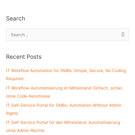
Search
S
e
a
Recent Posts
r
c
IT Workflow Automation for SMBs: Simple, Secure, No Coding
h
Required
f
IT Workflow-Automatisierung im Mittelstand: Einfach, sicher,
o
ohne Code-Kenntnisse
r
:
IT Self-Service Portal for SMBs: Automation Without Admin
Rights
IT Self-Service Portal für den Mittelstand: Automatisierung
ohne Admin-Rechte