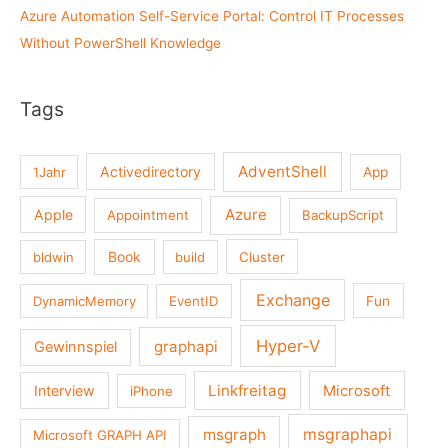
Azure Automation Self-Service Portal: Control IT Processes
Without PowerShell Knowledge
Tags
AdventShell
Activedirectory
1Jahr
App
Azure
Apple
Appointment
BackupScript
Book
bldwin
build
Cluster
Exchange
DynamicMemory
EventID
Fun
Hyper-V
graphapi
Gewinnspiel
Linkfreitag
Interview
Microsoft
iPhone
msgraph
msgraphapi
Microsoft GRAPH API