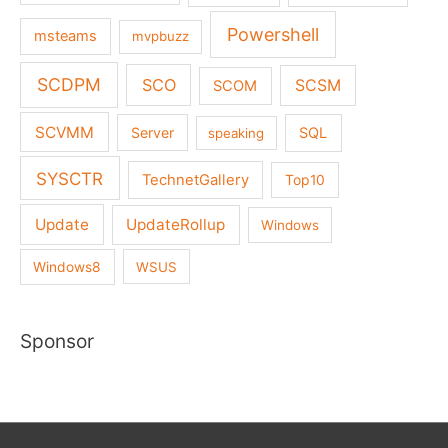
Powershell
msteams
mvpbuzz
SCDPM
SCO
SCSM
SCOM
SCVMM
Server
SQL
speaking
SYSCTR
TechnetGallery
Top10
Update
UpdateRollup
Windows
Windows8
WSUS
Sponsor